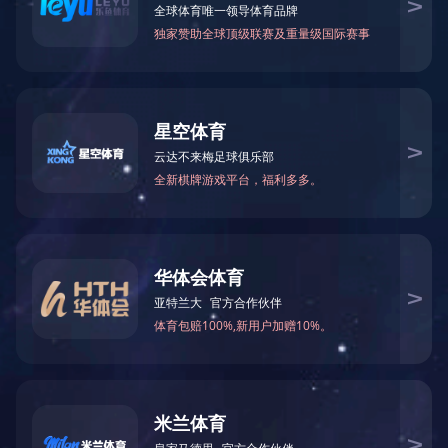
包装赋码上的应
行业动态
EM-Smart 系列
创恒激光双头双工位铁芯激光焊接机
电机定转子铁芯快速打样加工服务
水暖洁具行业
用
2025-01-20
新能源电机定转子铁芯激光焊接机
厨具五金行业
#激光打标机#在
食品消费品领域，
创恒激光阀芯焊接工作站
包装赋码及标机
包装一直是人们关
注的重要方面，尤
新能源汽车零配件激光焊接机
礼品定制
其是食品安全更是
食品包装的重中之
家电行业
重。而生产日期、
生...
模具制造行业中激光加工设备解决方案
包装赋码
及标机
低压电气行业
|
关于我
|
新
|
关
|
导航
们
利·
注我
链接入