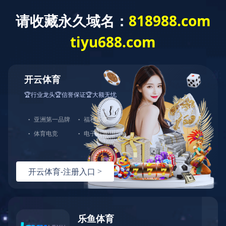
当前位置：
首页
>
关于创恒
>
科技创恒
首页
TECHNOLO
分享到
产品中心
新浪微博
微信
案例展示
激光打标系列
百度贴吧
GY
服务支持
激光切割系列
行业解决方案
光纤激光打标机
豆瓣
QQ好友
关于创恒
激光焊接系列
客户案例
紫外线激光打标机
精密激光切割机
汽车行业激光智能解决方案
INNOVATIO
新闻中心
激光智能生产线
创客说
走进创恒
CO2激光打标机
大幅激光切割机
创恒激光CX-CE-1500手持焊接机_激光焊接机
轨道交通行业激光智能加工解决方案
新利·体育（中国）官方网站-登录入口
激光清洗系列
科技创恒
公司新闻
在线飞行激光打标机
管材激光切割机
创恒激光机械手臂激光焊接机
新能源电机定子铁芯激光焊接产线
水泵风机行业
底部导航
激光加工服务
加入创恒
展会活动
CX-3D系列激光打标机
电机定转子铁芯单工位激光焊接机
新能源电机转子铁芯自动检测压铆产线
创恒激光清洗机
眼镜行业