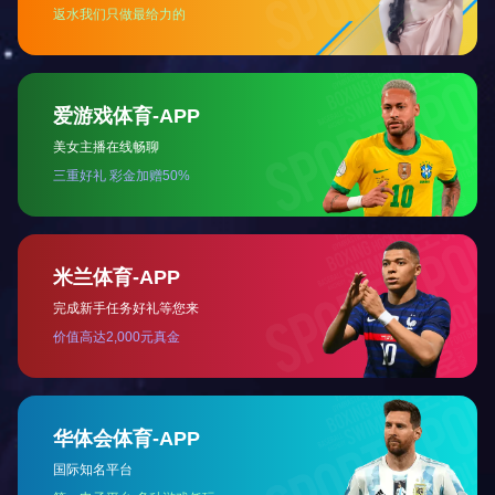
|
关于我
|
新
|
关
|
导航
们
利·
注我
链接入
体育
们
口
专注于为各行各业
产
服
（中
提供全系统激光加
品
务
国）
中
范
工设备及自动化产
心
围
官方
线的解决方案，拥
新
案
网
闻
例
官方客服微信
有超15000+㎡大型
中
展
站-
心
示
现代化的生产基地
新利
登录
武汉总部：湖
·体
入口
育
北省武汉市东湖高
关
（中
微信公众号
新技术开发区光谷
于
国）