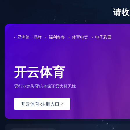
首页
产品中心
分享到
新浪微博
微信
百度贴吧
豆瓣
QQ好友
当前位置：
首页
>
新利·体育（中国）官方网站-登录入口