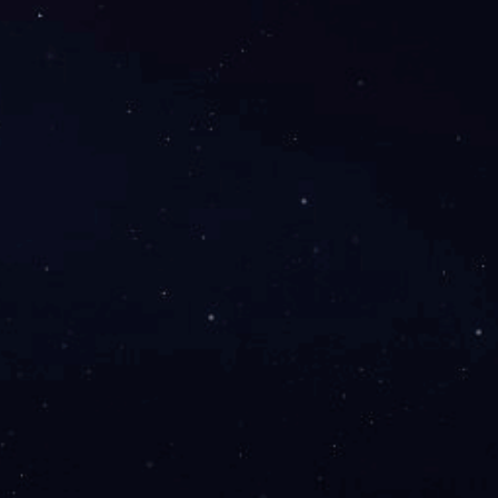
关于我们
方网站-登录
入口