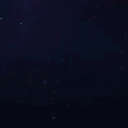
官方客服微信
产基地
区光谷
销售热线：
19945005587（微信同
8号临
号）
微信公众号
售后热线：
400-027-
292
8558
官方邮箱：
brand@cardgamerobot.
com
©2026 新利·体育（中国）官方网站-登录入口 版权所有