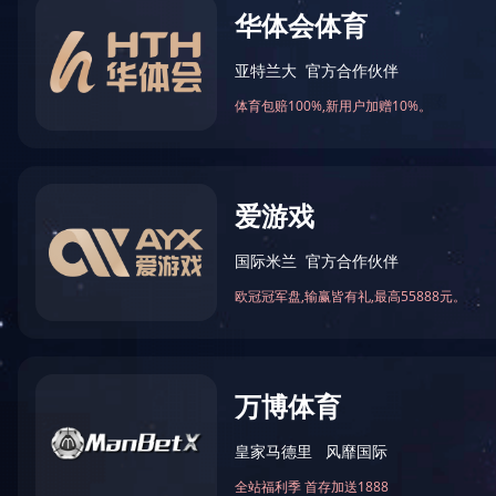
邮箱
电话
brand@cardgamero
服务热线：
400-027-8558
销售热线：
19945005
587