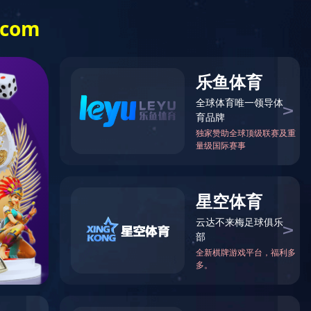
199-4500-
电话:
育（中国）官方网站-登录入口
底部导航
5587