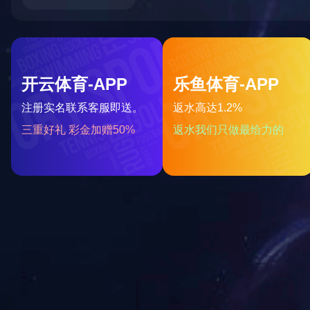
人化操作，进一步降低了人力成本。在当前市场竞争激烈的环境下，
再者，激光切割技术在材料利用率方面表现优异。传统切割方法在加
对可持续发展的要求。随着意识的增强，越来越多的企业开始重视材
此外，激光切割技术的灵活性也为铁芯加工行业带来了新的可能性。
了市场响应速度。激光切割技术的优势愈发明显。
然而，激光切割技术的推广也面临一些挑战。激光切割设备的初始投
此，在推广激光切割技术的同时，企业需要做好技术培训和设备投资
总的来说，激光切割技术的引入为铁芯加工行业带来了未有的机遇和
的市场竞争。未来，铁芯加工行业必将在激光切割技术的推动下，迎