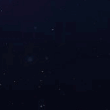
口
动化产
官方客服微信
产基地
区光谷
销售热线：
19945005587（微信同
8号临
号）
微信公众号
售后热线：
400-027-
292
8558
官方邮箱：
brand@cardgamerobot.
com