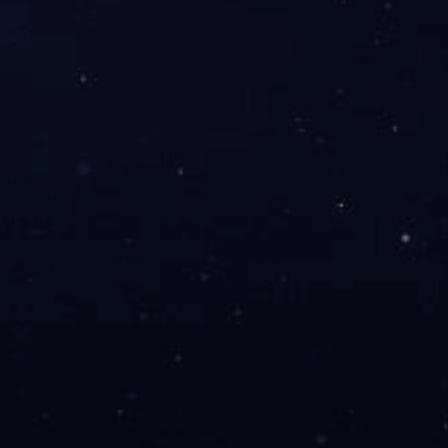
新利·体育
（中国）官
关于我们
方网站-登录
入口