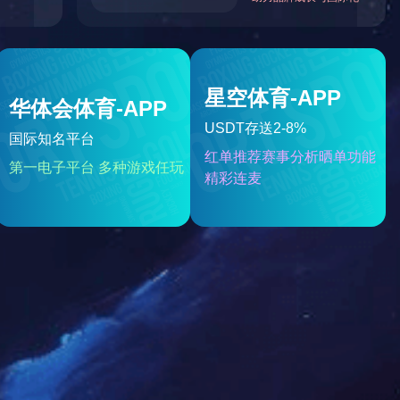
提供了强有力的竞争优势。
大限度地减少材料的浪费。这不仅降低了生产成本，也符合当前社会
的铁芯加工。这种灵活性使得企业能够满足客户的个性化需求，提升
需要专业的技术人员，这对企业的人力资源提出了更高的要求。因
加工中发挥越来越重要的作用。提升自身的竞争力，以应对日益激烈
分享