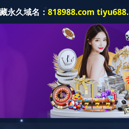
案例展示
服务支持
关于创恒
新闻中心
新利·体
术
新闻中心